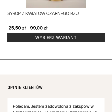
SYROP Z KWIATÓW CZARNEGO BZU
Zakres
25,50
zł
–
99,00
zł
cen:
od
WYBIERZ WARIANT
2 L
250 ml
3 L
25,50 zł
Ten
do
99,00 zł
produkt
ma
wiele
wariantów.
Opcje
można
OPINIE KLIENTÓW
wybrać
na
Polecam. Jestem zadowolona z zakupów w
stronie