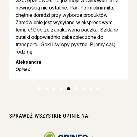
Szczepanówce. To już moje 3 zamówienie i z
produktu
pewnością nie ostatnie. Pani na infolinii miła,
chętnie doradzi przy wyborze produktów.
Zamówienie jest wysyłane w ekspresowym
tempie! Dobrze zapakowana paczka. Szklane
butelki odpowiednio zabezpieczone do
transportu. Soki i syropy pyszne. Pijemy całą
rodziną.
Aleksandra
Opineo
SPRAWDŹ WSZYSTKIE OPINIE NA: