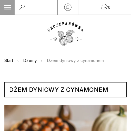
Skip
0
to
content
Start
Dżemy
Dżem dyniowy z cynamonem
DŻEM DYNIOWY Z CYNAMONEM