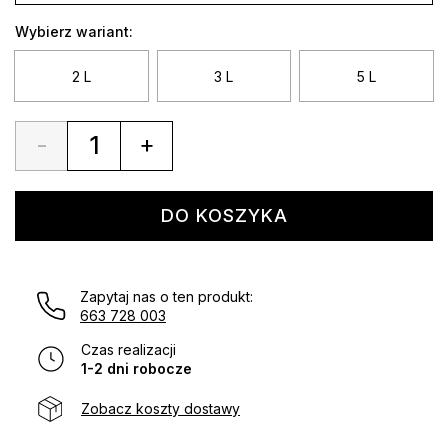
cen:
od
Wybierz wariant:
35,00 zł
do
2 L
3 L
5 L
65,00 zł
-
+
Quantity
DO KOSZYKA
Zapytaj nas o ten produkt:
663 728 003
Czas realizacji
1-2 dni robocze
Zobacz koszty dostawy