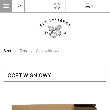
Skip
0
to
content
Start
Octy
Ocet wiśniowy
OCET WIŚNIOWY