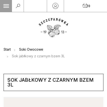
Skip
0
to
content
Start
Soki Owocowe
Sok jabłkowy z czarnym bzem 3L
SOK JABŁKOWY Z CZARNYM BZEM
3L