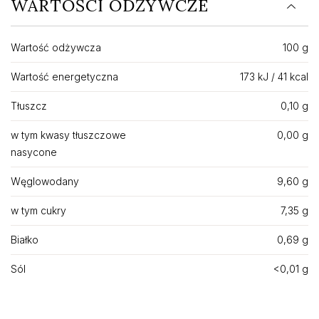
WARTOŚCI ODŻYWCZE
Wartość odżywcza
100 g
Wartość energetyczna
173 kJ / 41 kcal
Tłuszcz
0,10 g
w tym kwasy tłuszczowe
0,00 g
nasycone
Węglowodany
9,60 g
w tym cukry
7,35 g
Białko
0,69 g
Sól
<0,01 g