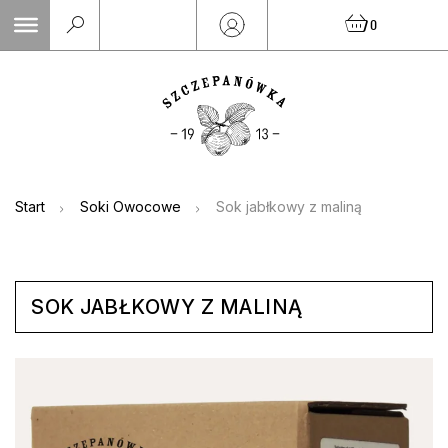
Skip
0
to
content
Start
Soki Owocowe
Sok jabłkowy z maliną
SOK JABŁKOWY Z MALINĄ