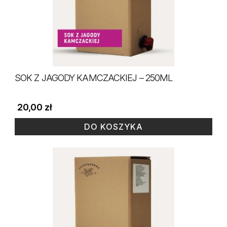
Opcje
można
wybrać
na
stronie
SOK Z JAGODY KAMCZACKIEJ – 250ML
produktu
20,00
zł
DO KOSZYKA