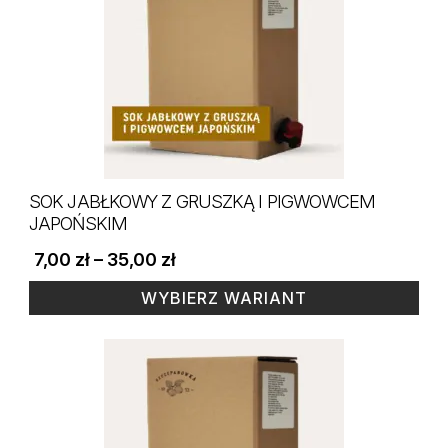
SOK JABŁKOWY Z GRUSZKĄ I PIGWOWCEM
JAPOŃSKIM
Zakres
7,00
zł
–
35,00
zł
cen:
od
WYBIERZ WARIANT
250 ml
3 L
5 L
7,00 zł
Ten
do
35,00 zł
produkt
ma
wiele
wariantów.