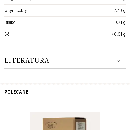
w tym cukry
7,76 g
Białko
0,71 g
Sól
<0,01 g
LITERATURA
POLECANE