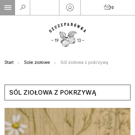
Skip
0
to
content
Start
Sole ziołowe
Sól ziołowa z pokrzywą
SÓL ZIOŁOWA Z POKRZYWĄ