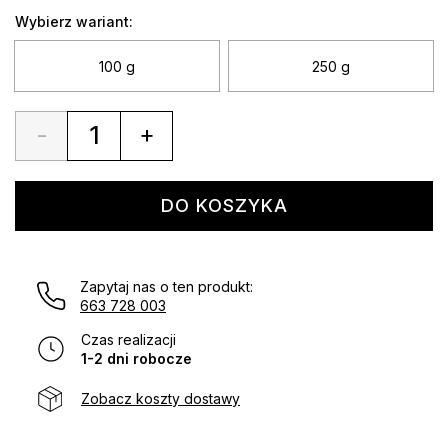
od
Wybierz wariant:
14,00 zł
do
100 g
250 g
22,00 zł
-
+
Quantity
DO KOSZYKA
Zapytaj nas o ten produkt:
663 728 003
Czas realizacji
1-2 dni robocze
Zobacz koszty dostawy